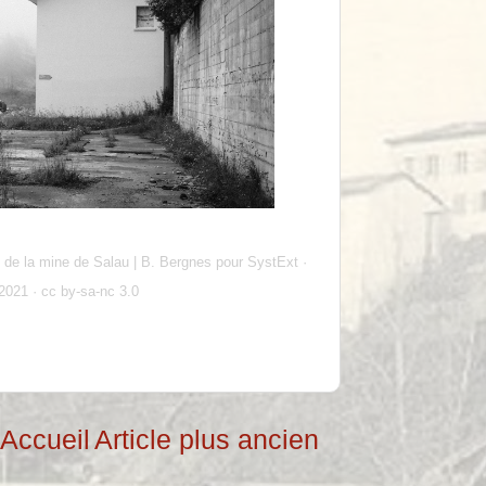
 de la mine de Salau | B. Bergnes pour SystExt ·
 2021 · cc by-sa-nc 3.0
Accueil
Article plus ancien