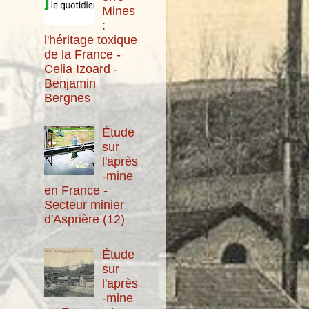
Mines
:
l'héritage toxique
de la France -
Celia Izoard -
Benjamin
Bergnes
Étude
sur
l'après
-mine
en France -
Secteur minier
d'Asprière (12)
Étude
sur
l'après
-mine