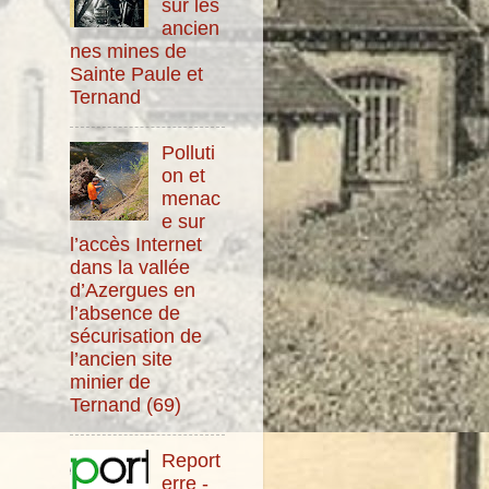
sur les
ancien
nes mines de
Sainte Paule et
Ternand
Polluti
on et
menac
e sur
l’accès Internet
dans la vallée
d’Azergues en
l’absence de
sécurisation de
l’ancien site
minier de
Ternand (69)
Report
erre -