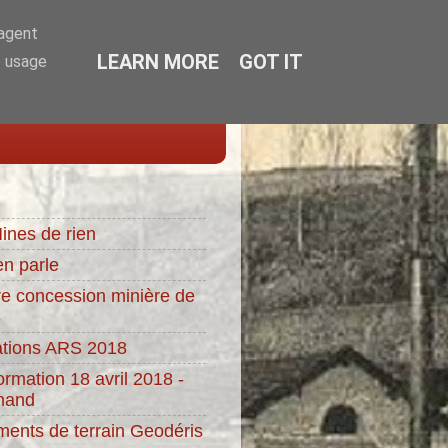
-agent
LEARN MORE
GOT IT
e usage
ines de rien
n parle
re concession minière de
8
ions ARS 2018
ormation 18 avril 2018 -
rnand
ents de terrain Geodéris