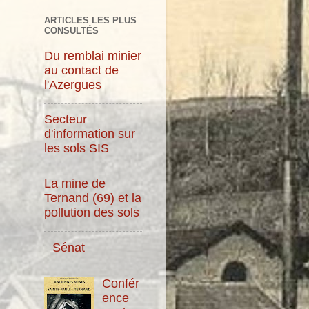
ARTICLES LES PLUS
CONSULTÉS
Du remblai minier
au contact de
l'Azergues
Secteur
d'information sur
les sols SIS
La mine de
Ternand (69) et la
pollution des sols
Sénat
Confér
ence