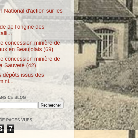
 National d'action sur les
e de l'origine des
lli...
re concession minière de
ux en Beaujolais (69)
re concession minière de
la-Sauveté (42)
s dépôts issus des
mini...
ANS CE BLOG
DE PAGES VUES
3
7