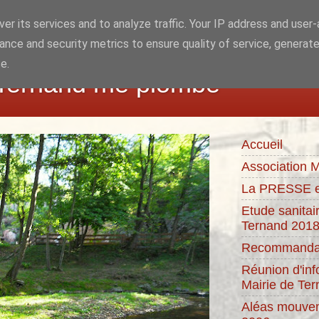
er its services and to analyze traffic. Your IP address and user
ance and security metrics to ensure quality of service, generat
e.
 Ternand me plombe
Accueil
Association M
La PRESSE e
Etude sanitai
Ternand 201
Recommandat
Réunion d'inf
Mairie de Te
Aléas mouvem