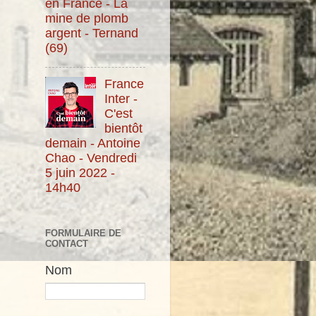
en France - La
mine de plomb
argent - Ternand
(69)
France
Inter -
C'est
bientôt
demain - Antoine
Chao - Vendredi
5 juin 2022 -
14h40
FORMULAIRE DE
CONTACT
Nom