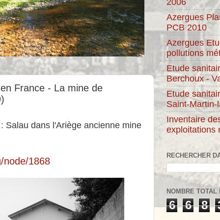
2006
Azergues Plan
PCB 2010
Azergues Etud
pollutions méta
Etude sanitai
Berchoux - Va
 en France - La mine de
Etude sanitai
)
Saint-Martin-
Inventaire de
e : Salau dans l'Ariège ancienne mine
exploitations 
RECHERCHER D
g/node/1868
NOMBRE TOTAL 
6
6
8